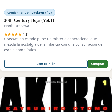
comic-manga-novela-grafica
20th Century Boys (Vol.1)
Naoki Urasawa
4.8
Urasawa en estado puro: un misterio generacional que
mezcla la nostalgia de la infancia con una conspiración de
escala apocalíptica.
Leer opinión
Comprar