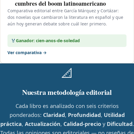
cumbres del boom latinoamericano
Comparativa editorial entre García Márquez y Cortázar:
dos novelas que cambiaron la literatura en español y que
aún hoy generan debate sobre cuál leer primero.
🏅
Ganador: cien-anos-de-soledad
Ver comparativa →
📐
Nuestra metodología editorial
Cada libro es analizado con seis criterios
ponderados:
Claridad
,
Profundidad
,
Utilidad
práctica
,
Actualización
,
Calidad-precio
y
Dificultad
.
Todas las opiniones son editoriales — no reseñas de